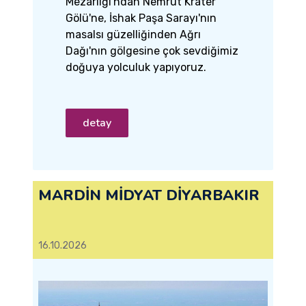
Mezarlığı'ndan Nemrut Krater
Gölü'ne, İshak Paşa Sarayı'nın
masalsı güzelliğinden Ağrı
Dağı'nın gölgesine çok sevdiğimiz
doğuya yolculuk yapıyoruz.
detay
MARDİN MİDYAT DİYARBAKIR
16.10.2026