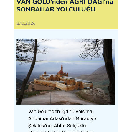
VAN GÖLÜ'nden AĞRI DAĞI'na
SONBAHAR YOLCULUĞU
2.10.2026
Van Gölü'nden Iğdır Ovaısı'na,
Ahdamar Adası'ndan Muradiye
Şelalesi'ne, Ahlat Selçuklu