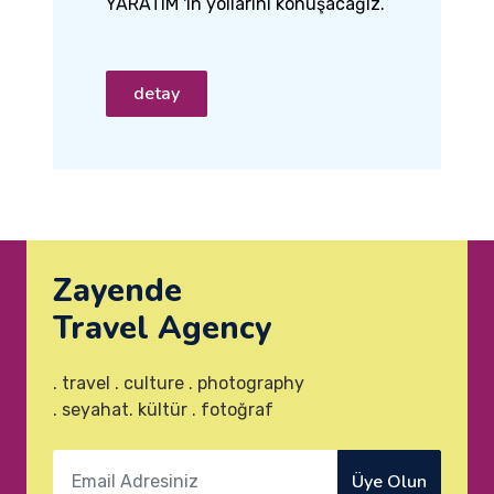
YARATIM 'ın yollarını konuşacağız.
detay
Zayende
Travel Agency
. travel . culture . photography
. seyahat. kültür . fotoğraf
Üye Olun