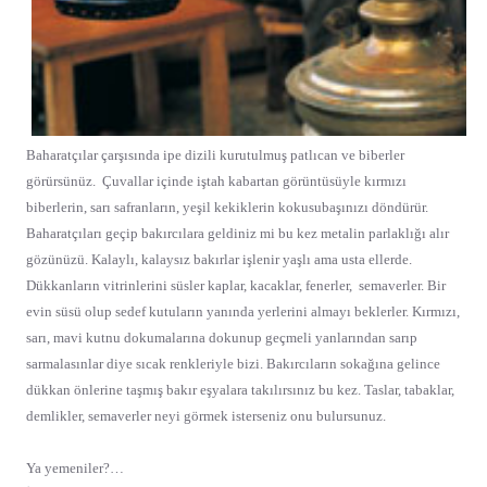
Baharatçılar çarşısında ipe dizili kurutulmuş patlıcan ve biberler
görürsünüz.
Çuvallar içinde iştah kabartan görüntüsüyle kırmızı
biberlerin, sarı safranların, yeşil kekiklerin kokusubaşınızı döndürür.
Baharatçıları geçip bakırcılara geldiniz mi bu kez metalin parlaklığı alır
gözünüzü. Kalaylı, kalaysız bakırlar işlenir yaşlı ama usta ellerde.
Dükkanların vitrinlerini süsler kaplar, kacaklar, fenerler,
semaverler. Bir
evin süsü olup sedef kutuların yanında yerlerini almayı beklerler. Kırmızı,
sarı, mavi kutnu dokumalarına dokunup geçmeli yanlarından sarıp
sarmalasınlar diye sıcak renkleriyle bizi. Bakırcıların sokağına gelince
dükkan önlerine taşmış bakır eşyalara takılırsınız bu kez. Taslar, tabaklar,
demlikler, semaverler neyi görmek isterseniz onu bulursunuz.
Ya yemeniler?…