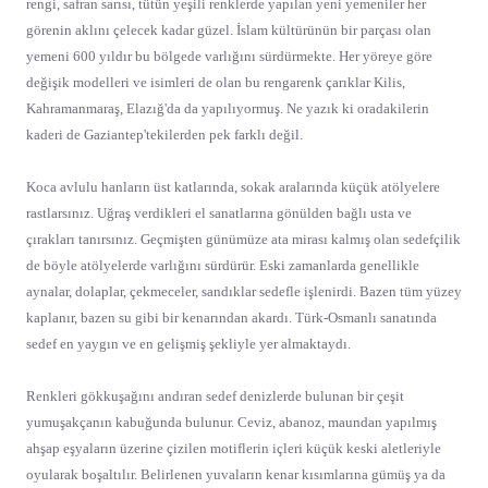
rengi, safran sarısı, tütün yeşili renklerde yapılan yeni yemeniler her
görenin aklını çelecek kadar güzel. İslam kültürünün bir parçası olan
yemeni 600 yıldır bu bölgede varlığını sürdürmekte. Her yöreye göre
değişik modelleri ve isimleri de olan bu rengarenk çarıklar Kilis,
Kahramanmaraş, Elazığ'da da yapılıyormuş. Ne yazık ki oradakilerin
kaderi de Gaziantep'tekilerden pek farklı değil.
Koca avlulu hanların üst katlarında, sokak aralarında küçük atölyelere
rastlarsınız. Uğraş verdikleri el sanatlarına gönülden bağlı usta ve
çırakları tanırsınız. Geçmişten günümüze ata mirası kalmış olan sedefçilik
de böyle atölyelerde varlığını sürdürür. Eski zamanlarda genellikle
aynalar, dolaplar, çekmeceler, sandıklar sedefle işlenirdi. Bazen tüm yüzey
kaplanır, bazen su gibi bir kenarından akardı. Türk-Osmanlı sanatında
sedef en yaygın ve en gelişmiş şekliyle yer almaktaydı.
Renkleri gökkuşağını andıran sedef denizlerde bulunan bir çeşit
yumuşakçanın kabuğunda bulunur. Ceviz, abanoz, maundan yapılmış
ahşap eşyaların üzerine çizilen motiflerin içleri küçük keski aletleriyle
oyularak boşaltılır. Belirlenen yuvaların kenar kısımlarına gümüş ya da