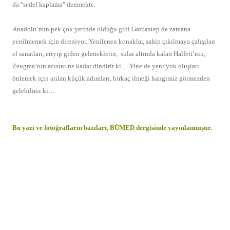
da "sedef kaplama" denmekte.
Anadolu’nun pek çok yerinde olduğu gibi Gaziantep de zamana
yenilmemek için direniyor. Yenilenen konaklar, sahip çıkılmaya çalışılan
el sanatları, eriyip giden geleneklerin,
sular altında kalan Halfeti’nin,
Zeugma’nın
acısını ne kadar dindirir ki… Yine de yeni yok oluşları
önlemek için atılan küçük adımları, birkaç ilmeği hangimiz görmezden
gelebiliriz ki…
Bu yazı ve fotoğrafların bazıları, BÜMED dergisinde yayınlanmıştır.
Tüm telif hakları Yelda Baler'e aittir. Sanatçının yazılı i
zni olmaksızın
hiçbir şekilde ve internet dahil hiç bir ortamda bölümler halinde de
olsa, yayınlanamaz ve kullanılamaz.
Zayende