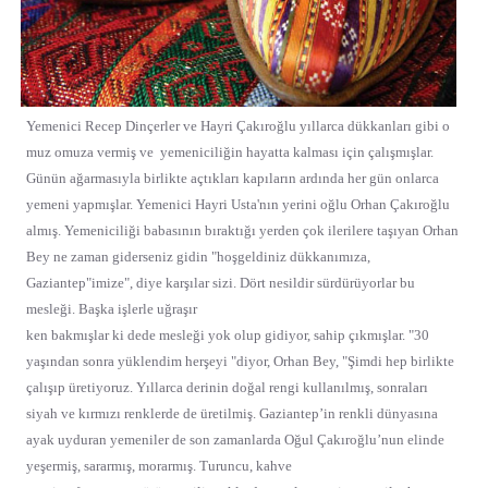
Yemenici Recep Dinçerler ve Hayri Çakıroğlu yıllarca dükkanları gibi o
muz omuza vermiş ve
yemeniciliğin hayatta kalması için çalışmışlar.
Günün ağarmasıyla birlikte açtıkları kapıların ardında her gün onlarca
yemeni yapmışlar. Yemenici Hayri Usta'nın yerini oğlu Orhan Çakıroğlu
almış. Yemeniciliği babasının bıraktığı yerden çok ilerilere taşıyan Orhan
Bey ne zaman giderseniz gidin "hoşgeldiniz dükkanımıza,
Gaziantep"imize", diye karşılar sizi. Dört nesildir sürdürüyorlar bu
mesleği. Başka işlerle uğraşır
ken bakmışlar ki dede mesleği yok olup gidiyor, sahip çıkmışlar. "30
yaşından sonra yüklendim herşeyi "diyor, Orhan Bey, "Şimdi hep birlikte
çalışıp üretiyoruz. Yıllarca derinin doğal rengi kullanılmış, sonraları
siyah ve kırmızı renklerde de üretilmiş. Gaziantep’in renkli dünyasına
ayak uyduran yemeniler de son zamanlarda Oğul Çakıroğlu’nun elinde
yeşermiş, sararmış, morarmış. Turuncu, kahve