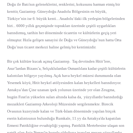
Doğu ile Batı'nın geleneklerini, renklerini, kokusunu harman etmiş bir
kenttir, Gaziantep. Güneydoğu Anadolu Bölgesinin en büyük,
Türkiye’nin ise 6. büyük kenti... Anadolu’daki ilk yerleşim bölgelerinden
biri... 6000 yıllık geçmişinde toprakları üzerinde çeşitli uygarlıkları
barındırmış, tarihin her döneminde ticaretin ve kültürlerin geçiş yeri
olmuştur. Hızla gelişen sanayisi ile Doğu ve Güneydoğu’nun hatta Orta
Doğu’nun ticaret merkezi haline gelmiş bir kentimizdir.
Bir çok kültüre kucak açmış Gaziantep.
Taş devrinden Hitit’lere,
Asur’lardan Bizans’a, Selçuklulardan Osmanlılara kadar çeşitli kültürlerin
kalıntıları bölgeye yayılmış. Açık hava heykel müzesi durumunda olan
Yesemek köyü, Hitit heykel atölyesinden kalan heykelleri barındırıyor.
Antakya’dan Çine uzanan ipek yolunun üzerinde yer olan Zeugma,
bugün Fırat'ın yükselen suları altında kalsa da,
yüzyıllardır barındırdığı
mozaikleri Gaziantep Arkeoloji Müzesinde sergilenmekte. Birecik
Ovasının kuzeyinde kalan ve Türk-İslam döneminde yapılan birçok
eserin kalıntısının bulunduğu Rumkale, 11.yy da Antakya'da kapatılan
Ermeni Patrikliğine evsahipliği yapmış. Patriklik Mertebesine ulaşan son
patrik olan Aziz Nerses'in burada olduğuna inanılan mezarı yüzyıllardır