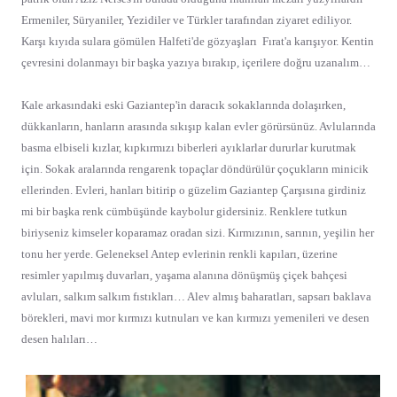
Ermeniler, Süryaniler, Yezidiler ve Türkler tarafından ziyaret ediliyor.
Karşı kıyıda sulara gömülen Halfeti'de gözyaşları
Fırat'a karışıyor. Kentin
çevresini dolanmayı bir başka yazıya bırakıp, içerilere doğru uzanalım…
Kale arkasındaki eski Gaziantep'in daracık sokaklarında dolaşırken,
dükkanların, hanların arasında sıkışıp kalan evler görürsünüz. Avlularında
basma elbiseli kızlar, kıpkırmızı biberleri ayıklarlar dururlar kurutmak
için. Sokak aralarında rengarenk topaçlar döndürülür çoçukların minicik
ellerinden. Evleri, hanları bitirip o güzelim Gaziantep Çarşısına girdiniz
mi bir başka renk cümbüşünde kaybolur gidersiniz. Renklere tutkun
biriyseniz kimseler koparamaz oradan sizi. Kırmızının, sarının, yeşilin her
tonu her yerde. Geleneksel Antep evlerinin renkli kapıları, üzerine
resimler yapılmış duvarları, yaşama alanına dönüşmüş çiçek bahçesi
avluları, salkım salkım fıstıkları… Alev almış baharatları, sapsarı baklava
börekleri, mavi mor kırmızı kutnuları ve kan kırmızı yemenileri ve desen
desen halıları…