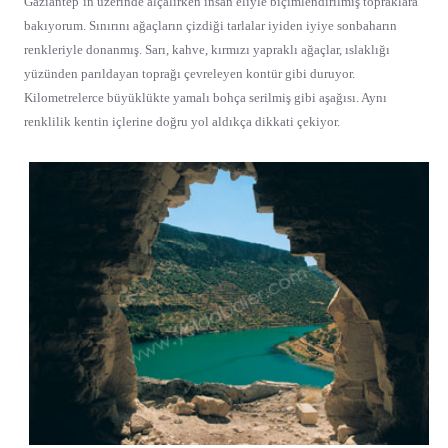
Gaziantep’in üzerinde alçalırken insan eliyle biçimlendirilmiş topraklara
bakıyorum. Sınırını ağaçların çizdiği tarlalar iyiden iyiye sonbaharın
renkleriyle donanmış. Sarı, kahve, kırmızı yapraklı ağaçlar, ıslaklığı
yüzünden parıldayan toprağı çevreleyen kontür gibi duruyor.
Kilometrelerce büyüklükte yamalı bohça serilmiş gibi aşağısı. Aynı
renklilik kentin içlerine doğru yol aldıkça dikkati çekiyor.